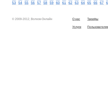
53
54
55
56
57
58
59
60
61
62
63
64
65
66
67
6
© 2009-2012, Волхов-Онлайн
О нас
Тарифы
Услуги
Пользователя