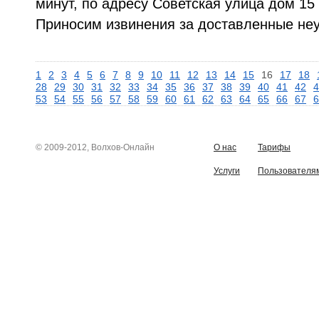
минут, по адресу Советская улица дом 15
Приносим извинения за доставленные неу
1
2
3
4
5
6
7
8
9
10
11
12
13
14
15
16
17
18
28
29
30
31
32
33
34
35
36
37
38
39
40
41
42
4
53
54
55
56
57
58
59
60
61
62
63
64
65
66
67
6
© 2009-2012, Волхов-Онлайн
О нас
Тарифы
Услуги
Пользователя