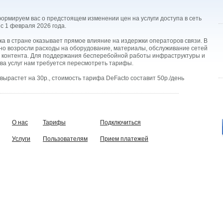
ормируем вас о предстоящем изменении цен на услуги доступа в сеть
с 1 февраля 2026 года.
а в стране оказывает прямое влияние на издержки операторов связи. В
но возросли расходы на оборудование, материалы, обслуживание сетей
ие контента. Для поддержания бесперебойной работы инфраструктуры и
ва услуг нам требуется пересмотреть тарифы.
ырастет на 30р., стоимость тарифа DeFacto составит 50р./день
О нас
Тарифы
Подключиться
Услуги
Пользователям
Прием платежей